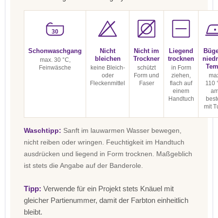
30
Schonwaschgang
Nicht
Nicht im
Liegend
Büge
bleichen
Trockner
trocknen
niedr
max. 30 °C,
Tem
Feinwäsche
keine Bleich-
schützt
in Form
oder
Form und
ziehen,
max
Fleckenmittel
Faser
flach auf
110 
einem
a
Handtuch
best
mit T
Waschtipp:
Sanft im lauwarmen Wasser bewegen,
nicht reiben oder wringen. Feuchtigkeit im Handtuch
ausdrücken und liegend in Form trocknen. Maßgeblich
ist stets die Angabe auf der Banderole.
Tipp:
Verwende für ein Projekt stets Knäuel mit
gleicher Partienummer, damit der Farbton einheitlich
bleibt.