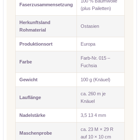
100 % Baumwolle
Faserzusammensetzung
(plus Pailetten)
Herkunftsland
Ostasien
Rohmaterial
Produktionsort
Europa
Farb-Nr. 015 –
Farbe
Fuchsia
Gewicht
100 g (Knäuel)
ca. 260 m je
Lauflänge
Knäuel
Nadelstärke
3,5 13 4 mm
ca. 23 M × 29 R
Maschenprobe
auf 10 × 10 cm