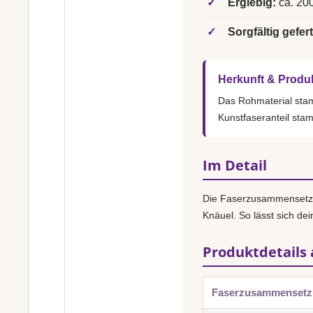
✓
Ergiebig:
ca. 200
✓
Sorgfältig gefert
Herkunft & Produ
Das Rohmaterial st
Kunstfaseranteil sta
Im Detail
Die Faserzusammensetz
Knäuel. So lässt sich dei
Produktdetails 
Faserzusammenset