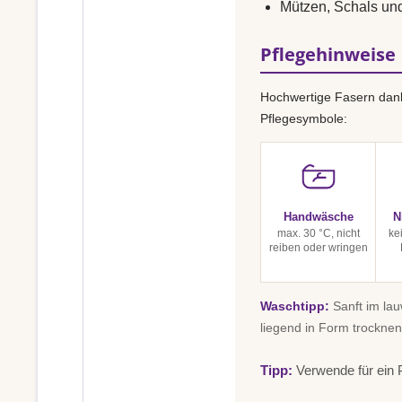
Mützen, Schals un
Pflegehinweise
Hochwertige Fasern dank
Pflegesymbole:
Handwäsche
N
max. 30 °C, nicht
ke
reiben oder wringen
Waschtipp:
Sanft im la
liegend in Form trocknen
Tipp:
Verwende für ein P