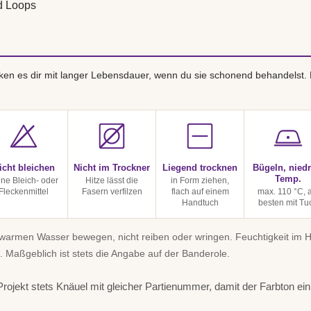
d Loops
en es dir mit langer Lebensdauer, wenn du sie schonend behandelst.
icht bleichen
Nicht im Trockner
Liegend trocknen
Bügeln, niedr
Temp.
ine Bleich- oder
Hitze lässt die
in Form ziehen,
Fleckenmittel
Fasern verfilzen
flach auf einem
max. 110 °C, 
Handtuch
besten mit Tu
uwarmen Wasser bewegen, nicht reiben oder wringen. Feuchtigkeit im
. Maßgeblich ist stets die Angabe auf der Banderole.
rojekt stets Knäuel mit gleicher Partienummer, damit der Farbton einhe