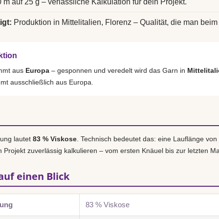
 m auf 25 g – verlässliche Kalkulation für dein Projekt.
igt:
Produktion in Mittelitalien, Florenz – Qualität, die man beim 
ktion
ammt aus
Europa
– gesponnen und veredelt wird das Garn in
Mittelital
mmt ausschließlich aus Europa.
ung lautet
83 % Viskose
. Technisch bedeutet das: eine Lauflänge von
n Projekt zuverlässig kalkulieren – vom ersten Knäuel bis zur letzten M
auf einen Blick
zung
83 % Viskose