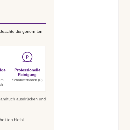
 Beachte die genormten
P
ige
Professionelle
Reinigung
am
Schonverfahren (P)
ch
 Handtuch ausdrücken und
itlich bleibt.