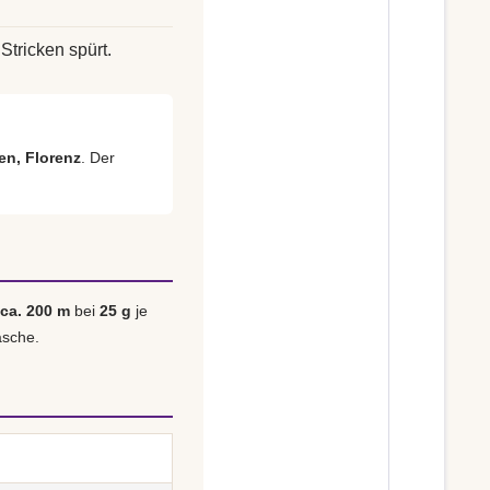
Stricken spürt.
ien, Florenz
. Der
ca. 200 m
bei
25 g
je
asche.