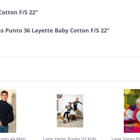
Cotton F/S 22"
s Punto 36 Layette Baby Cotton F/S 22"
Punto 44 Men
Lang Yarns Punto 53 Kids
Lang Yarns P