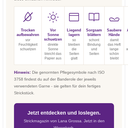
Trocken
Vor
Liegend
Sorgsam
Saubere
aufbewahren
Sonne
lagern
blättern
Hände
schuetzen
vor
so
schont
damit
Feuchtigkeit
direkte
bleiben
Bindung
das Heft
schuetzen
Sonne
die
und
lange
bleicht das
Seiten
Seiten
schön
Papier aus
glatt
bleibt
Hinweis:
Die genormten Pflegesymbole nach ISO
3758 findest du auf der Banderole der jeweils
verwendeten Garne - sie gelten für dein fertiges
Strickstück.
Jetzt entdecken und loslegen.
Strickmagazin von Lana Grossa. Jetzt in den
Warenkorb.