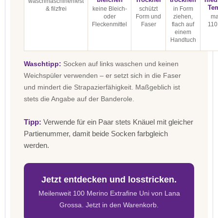
waschmaschinenfest
Te
& filzfrei
keine Bleich-
schützt
in Form
oder
Form und
ziehen,
ma
Fleckenmittel
Faser
flach auf
110
einem
Handtuch
Waschtipp:
Socken auf links waschen und keinen
Weichspüler verwenden – er setzt sich in die Faser
und mindert die Strapazierfähigkeit. Maßgeblich ist
stets die Angabe auf der Banderole.
Tipp:
Verwende für ein Paar stets Knäuel mit gleicher
Partienummer, damit beide Socken farbgleich
werden.
Jetzt entdecken und losstricken.
Meilenweit 100 Merino Extrafine Uni von Lana
Grossa. Jetzt in den Warenkorb.