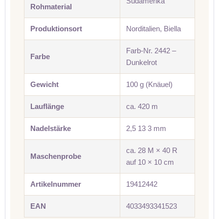
Südamerika
Rohmaterial
Produktionsort
Norditalien, Biella
Farb-Nr. 2442 –
Farbe
Dunkelrot
Gewicht
100 g (Knäuel)
Lauflänge
ca. 420 m
Nadelstärke
2,5 13 3 mm
ca. 28 M × 40 R
Maschenprobe
auf 10 × 10 cm
Artikelnummer
19412442
EAN
4033493341523