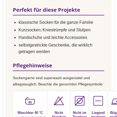
Perfekt für diese Projekte
klassische Socken für die ganze Familie
Kurzsocken, Kniestrümpfe und Stulpen
Handschuhe und leichte Accessoires
selbstgestrickte Geschenke, die wirklich
getragen werden
Pflegehinweise
Sockengarne sind superwash-ausgerüstet und
alltagstauglich. Beachte die genormten Pflegesymbole:
40
Waschbar 40 °C
Nicht
Nicht im
Liegend
Büg
bleichen
Trockner
trocknen
nied