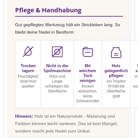
Pflege & Handhabung
Gut gepflegtes Werkzeug hält ein Strickleben lang. So
bleibt deine Nadel in Bestform:
Trocken
Nicht in die
Mit
Holz
lagern
Spülmaschine
weichem
gelegentlich
s
Tuch
pflegen
Feuchtigkeit
Hitze und
in
reinigen
lässt Holz
Lauge
ein Tropfen
quellen
schädigen die
trocken
Öl hält die
au
Oberfläche
abwischen,
Oberfläche
keine
glatt
Scheuermittel
Hinweis:
Holz ist ein Naturprodukt - Maserung und
Farbton können leicht variieren. Das ist kein Mangel,
sondern macht jede Nadel zum Unikat.