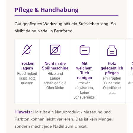
Pflege & Handhabung
Gut gepflegtes Werkzeug hält ein Strickleben lang. So
bleibt deine Nadel in Bestform:
Trocken
Nicht in die
Mit
Holz
lagern
Spülmaschine
weichem
gelegentlich
s
Tuch
pflegen
Feuchtigkeit
Hitze und
in
reinigen
lässt Holz
Lauge
ein Tropfen
quellen
schädigen die
trocken
Öl hält die
au
Oberfläche
abwischen,
Oberfläche
keine
glatt
Scheuermittel
Hinweis:
Holz ist ein Naturprodukt - Maserung und
Farbton können leicht variieren. Das ist kein Mangel,
sondern macht jede Nadel zum Unikat.