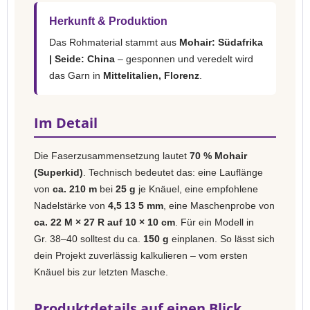
Herkunft & Produktion
Das Rohmaterial stammt aus
Mohair: Südafrika
| Seide: China
– gesponnen und veredelt wird
das Garn in
Mittelitalien, Florenz
.
Im Detail
Die Faserzusammensetzung lautet
70 % Mohair
(Superkid)
. Technisch bedeutet das: eine Lauflänge
von
ca. 210 m
bei
25 g
je Knäuel, eine empfohlene
Nadelstärke von
4,5 13 5 mm
, eine Maschenprobe von
ca. 22 M × 27 R auf 10 × 10 cm
. Für ein Modell in
Gr. 38–40 solltest du ca.
150 g
einplanen. So lässt sich
dein Projekt zuverlässig kalkulieren – vom ersten
Knäuel bis zur letzten Masche.
Produktdetails auf einen Blick