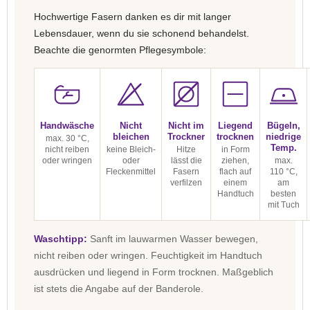
Hochwertige Fasern danken es dir mit langer
Lebensdauer, wenn du sie schonend behandelst.
Beachte die genormten Pflegesymbole:
Handwäsche
Nicht
Nicht im
Liegend
Bügeln,
bleichen
Trockner
trocknen
niedrige
max. 30 °C,
Temp.
nicht reiben
keine Bleich-
Hitze
in Form
oder wringen
oder
lässt die
ziehen,
max.
Fleckenmittel
Fasern
flach auf
110 °C,
verfilzen
einem
am
Handtuch
besten
mit Tuch
Waschtipp:
Sanft im lauwarmen Wasser bewegen,
nicht reiben oder wringen. Feuchtigkeit im Handtuch
ausdrücken und liegend in Form trocknen. Maßgeblich
ist stets die Angabe auf der Banderole.