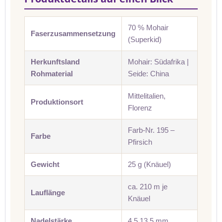
70 % Mohair
Faserzusammensetzung
(Superkid)
Herkunftsland
Mohair: Südafrika |
Rohmaterial
Seide: China
Mittelitalien,
Produktionsort
Florenz
Farb-Nr. 195 –
Farbe
Pfirsich
Gewicht
25 g (Knäuel)
ca. 210 m je
Lauflänge
Knäuel
Nadelstärke
4,5 13 5 mm