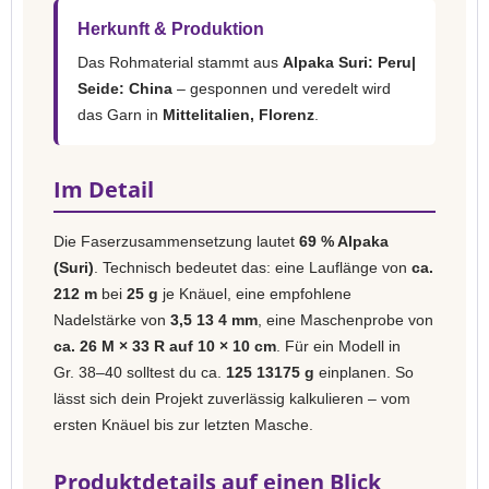
Herkunft & Produktion
Das Rohmaterial stammt aus
Alpaka Suri: Peru|
Seide: China
– gesponnen und veredelt wird
das Garn in
Mittelitalien, Florenz
.
Im Detail
Die Faserzusammensetzung lautet
69 % Alpaka
(Suri)
. Technisch bedeutet das: eine Lauflänge von
ca.
212 m
bei
25 g
je Knäuel, eine empfohlene
Nadelstärke von
3,5 13 4 mm
, eine Maschenprobe von
ca. 26 M × 33 R auf 10 × 10 cm
. Für ein Modell in
Gr. 38–40 solltest du ca.
125 13175 g
einplanen. So
lässt sich dein Projekt zuverlässig kalkulieren – vom
ersten Knäuel bis zur letzten Masche.
Produktdetails auf einen Blick