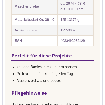
ca. 26 M × 33 R
Maschenprobe
auf 10 × 10 cm
Materialbedarf Gr. 38–40
125 13175 g
Artikelnummer
12950067
EAN
4033493363129
Perfekt für diese Projekte
zeitlose Basics, die zu allem passen
Pullover und Jacken für jeden Tag
Mützen, Schals und Loops
Pflegehinweise
Hochwertige Fasern danken es dir mit langer