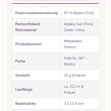
Faserzusammensetzung
69 % Alpaka (Suri)
Herkunftsland
Alpaka Suri: Peru|
Rohmaterial
Seide: China
Mittelitalien,
Produktionsort
Florenz
Farb-Nr. 067 –
Farbe
Mokka
Gewicht
25 g (Knäuel)
ca. 212 m je
Lauflänge
Knäuel
Nadelstärke
3,5 13 4 mm