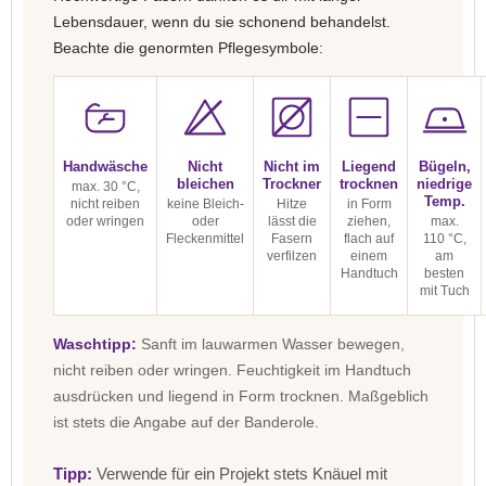
Lebensdauer, wenn du sie schonend behandelst.
Beachte die genormten Pflegesymbole:
Handwäsche
Nicht
Nicht im
Liegend
Bügeln,
bleichen
Trockner
trocknen
niedrige
max. 30 °C,
Temp.
nicht reiben
keine Bleich-
Hitze
in Form
oder wringen
oder
lässt die
ziehen,
max.
Fleckenmittel
Fasern
flach auf
110 °C,
verfilzen
einem
am
Handtuch
besten
mit Tuch
Waschtipp:
Sanft im lauwarmen Wasser bewegen,
nicht reiben oder wringen. Feuchtigkeit im Handtuch
ausdrücken und liegend in Form trocknen. Maßgeblich
ist stets die Angabe auf der Banderole.
Tipp:
Verwende für ein Projekt stets Knäuel mit