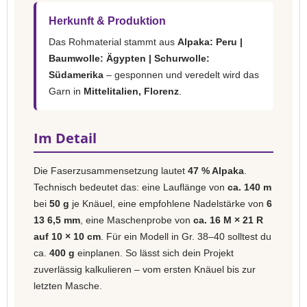
Herkunft & Produktion
Das Rohmaterial stammt aus
Alpaka: Peru |
Baumwolle: Ägypten | Schurwolle:
Südamerika
– gesponnen und veredelt wird das
Garn in
Mittelitalien, Florenz
.
Im Detail
Die Faserzusammensetzung lautet
47 % Alpaka
.
Technisch bedeutet das: eine Lauflänge von
ca. 140 m
bei
50 g
je Knäuel, eine empfohlene Nadelstärke von
6
13 6,5 mm
, eine Maschenprobe von
ca. 16 M × 21 R
auf 10 × 10 cm
. Für ein Modell in Gr. 38–40 solltest du
ca.
400 g
einplanen. So lässt sich dein Projekt
zuverlässig kalkulieren – vom ersten Knäuel bis zur
letzten Masche.