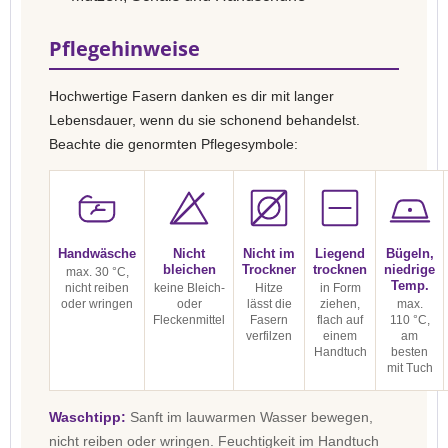
Pflegehinweise
Hochwertige Fasern danken es dir mit langer
Lebensdauer, wenn du sie schonend behandelst.
Beachte die genormten Pflegesymbole:
Handwäsche
Nicht
Nicht im
Liegend
Bügeln,
bleichen
Trockner
trocknen
niedrige
max. 30 °C,
Temp.
nicht reiben
keine Bleich-
Hitze
in Form
oder wringen
oder
lässt die
ziehen,
max.
Fleckenmittel
Fasern
flach auf
110 °C,
verfilzen
einem
am
Handtuch
besten
mit Tuch
Waschtipp:
Sanft im lauwarmen Wasser bewegen,
nicht reiben oder wringen. Feuchtigkeit im Handtuch