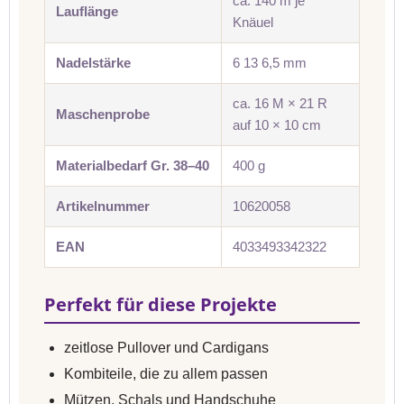
ca. 140 m je
Lauflänge
Knäuel
Nadelstärke
6 13 6,5 mm
ca. 16 M × 21 R
Maschenprobe
auf 10 × 10 cm
Materialbedarf Gr. 38–40
400 g
Artikelnummer
10620058
EAN
4033493342322
Perfekt für diese Projekte
zeitlose Pullover und Cardigans
Kombiteile, die zu allem passen
Mützen, Schals und Handschuhe