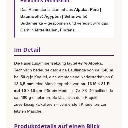
Herkunft & Produktion
Das Rohmaterial stammt aus
Alpaka: Peru |
Baumwolle: Ägypten | Schurwolle:
Südamerika
– gesponnen und veredelt wird das
Garn in
Mittelitalien, Florenz
.
Im Detail
Die Faserzusammensetzung lautet
47 % Alpaka
.
Technisch bedeutet das: eine Lauflänge von
ca. 140 m
bei
50 g
je Knäuel, eine empfohlene Nadelstärke von
6
13 6,5 mm
, eine Maschenprobe von
ca. 16 M × 21 R
auf 10 × 10 cm
. Für ein Modell in Gr. 38–40 solltest du
ca.
400 g
einplanen. So lässt sich dein Projekt
zuverlässig kalkulieren – vom ersten Knäuel bis zur
letzten Masche.
Produktdetails auf einen Blick