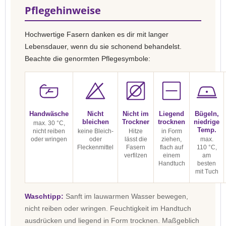
Pflegehinweise
Hochwertige Fasern danken es dir mit langer
Lebensdauer, wenn du sie schonend behandelst.
Beachte die genormten Pflegesymbole:
Handwäsche
Nicht
Nicht im
Liegend
Bügeln,
bleichen
Trockner
trocknen
niedrige
max. 30 °C,
Temp.
nicht reiben
keine Bleich-
Hitze
in Form
oder wringen
oder
lässt die
ziehen,
max.
Fleckenmittel
Fasern
flach auf
110 °C,
verfilzen
einem
am
Handtuch
besten
mit Tuch
Waschtipp:
Sanft im lauwarmen Wasser bewegen,
nicht reiben oder wringen. Feuchtigkeit im Handtuch
ausdrücken und liegend in Form trocknen. Maßgeblich