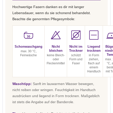
Hochwertige Fasern danken es dir mit langer
Lebensdauer, wenn du sie schonend behandelst.
Beachte die genormten Pflegesymbole:
30
Schonwaschgang
Nicht
Nicht im
Liegend
Büge
bleichen
Trockner
trocknen
niedr
max. 30 °C,
Tem
Feinwäsche
keine Bleich-
schützt
in Form
oder
Form und
ziehen,
max. 
Fleckenmittel
Faser
flach auf
°C, 
einem
best
Handtuch
mit T
Waschtipp:
Sanft im lauwarmen Wasser bewegen,
nicht reiben oder wringen. Feuchtigkeit im Handtuch
ausdrücken und liegend in Form trocknen. Maßgeblich
ist stets die Angabe auf der Banderole.