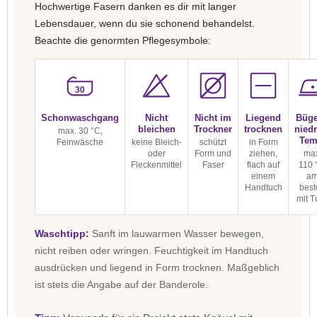
Hochwertige Fasern danken es dir mit langer
Lebensdauer, wenn du sie schonend behandelst.
Beachte die genormten Pflegesymbole:
30
Schonwaschgang
Nicht
Nicht im
Liegend
Büge
bleichen
Trockner
trocknen
niedr
max. 30 °C,
Tem
Feinwäsche
keine Bleich-
schützt
in Form
oder
Form und
ziehen,
max
Fleckenmittel
Faser
flach auf
110 
einem
a
Handtuch
best
mit T
Waschtipp:
Sanft im lauwarmen Wasser bewegen,
nicht reiben oder wringen. Feuchtigkeit im Handtuch
ausdrücken und liegend in Form trocknen. Maßgeblich
ist stets die Angabe auf der Banderole.