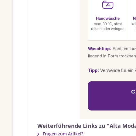
Handwäsche
N
max. 30 °C, nicht
ke
reiben oder wringen
Waschtipp:
Sanft im la
liegend in Form trocknen
Tipp:
Verwende für ein P
G
Weiterführende Links zu "Alta Mod
Fragen zum Artikel?