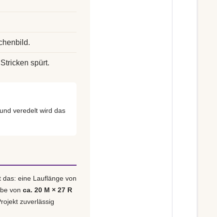
chenbild.
Stricken spürt.
nd veredelt wird das
t das: eine Lauflänge von
obe von
ca. 20 M × 27 R
rojekt zuverlässig