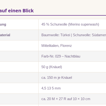
auf einen Blick
zung
45 % Schurwolle (Merino superwash)
terial
Baumwolle: Türkei | Schurwolle: Südamer
Mittelitalien, Florenz
Farb-Nr. 029 – Nachtblau
50 g (Knäuel)
ca. 150 m je Knäuel
4,5 13 5 mm
ca. 20 M × 27 R auf 10 × 10 cm