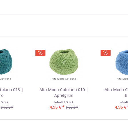
tolana 013 |
Alta Moda Cotolana 010 |
Alta Moda C
rol
Apfelgrün
B
1 Stück
Inhalt
1 Stück
Inhal
4,95 € *
4,95 € 
6,95 € *
6,95 € *