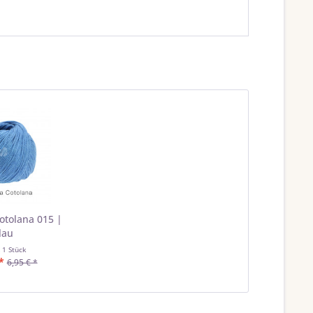
otolana 015 |
lau
t
1 Stück
*
6,95 € *