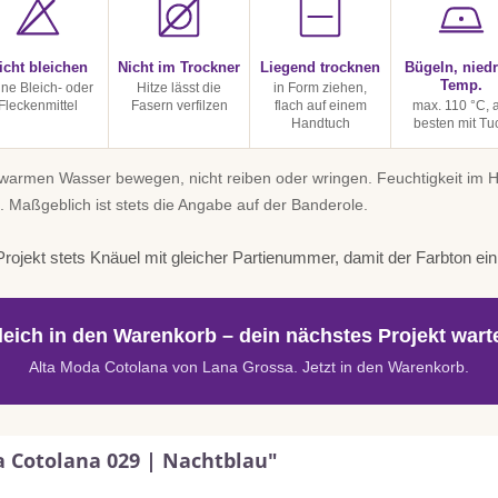
icht bleichen
Nicht im Trockner
Liegend trocknen
Bügeln, niedr
Temp.
ine Bleich- oder
Hitze lässt die
in Form ziehen,
Fleckenmittel
Fasern verfilzen
flach auf einem
max. 110 °C, 
Handtuch
besten mit Tu
uwarmen Wasser bewegen, nicht reiben oder wringen. Feuchtigkeit im
. Maßgeblich ist stets die Angabe auf der Banderole.
rojekt stets Knäuel mit gleicher Partienummer, damit der Farbton einhe
leich in den Warenkorb – dein nächstes Projekt warte
Alta Moda Cotolana von Lana Grossa. Jetzt in den Warenkorb.
a Cotolana 029 | Nachtblau"