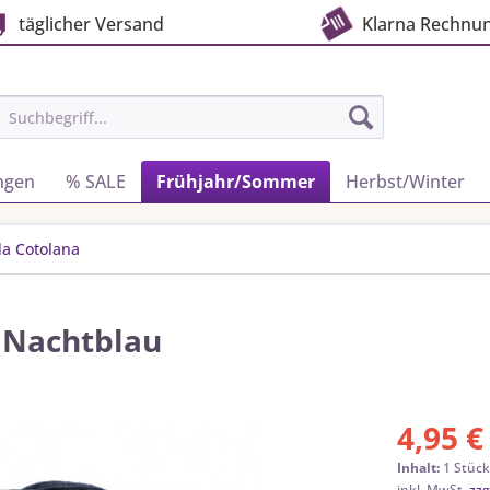
täglicher Versand
Klarna Rechnu
ngen
% SALE
Frühjahr/Sommer
Herbst/Winter
da Cotolana
 Nachtblau
4,95 €
Inhalt:
1 Stüc
inkl. MwSt.
zzg