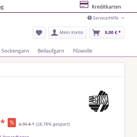
ng
Kreditkarten
Service/Hilfe
Mein Konto
0,00 € *
Sockengarn
Beilaufgarn
Filzwolle
 *
6,95 € *
(28,78% gespart)
k
l. Versandkosten