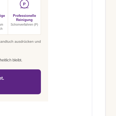
P
ige
Professionelle
Reinigung
am
Schonverfahren (P)
ch
 Handtuch ausdrücken und
itlich bleibt.
t.