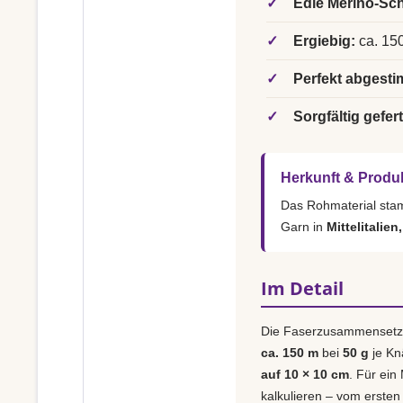
✓
Edle Merino-Sch
✓
Ergiebig:
ca. 150
✓
Perfekt abgesti
✓
Sorgfältig gefert
Herkunft & Produ
Das Rohmaterial st
Garn in
Mittelitalien
Im Detail
Die Faserzusammensetz
ca. 150 m
bei
50 g
je Kn
auf 10 × 10 cm
. Für ein
kalkulieren – vom ersten