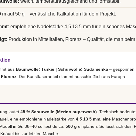
urwolle:
weich, temperaturausgleichend und formstabil.
 m auf 50 g – verlässliche Kalkulation für dein Projekt.
mmt:
empfohlene Nadelstärke 4,5 13 5 mm für ein schönes Mas
igt:
Produktion in Mittelitalien, Florenz – Qualität, die man beim 
ktion
ammt aus
Baumwolle: Türkei | Schurwolle: Südamerika
– gesponnen u
, Florenz
. Der Kunstfaseranteil stammt ausschließlich aus Europa.
ung lautet
45 % Schurwolle (Merino superwash)
. Technisch bedeute
äuel, eine empfohlene Nadelstärke von
4,5 13 5 mm
, eine Maschenpr
 Modell in Gr. 38–40 solltest du ca.
500 g
einplanen. So lässt sich dein P
 Knäuel bis zur letzten Masche.