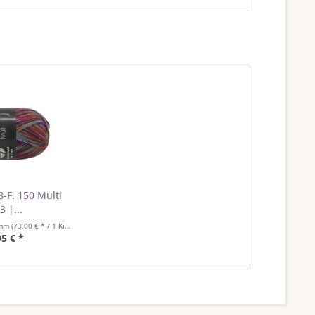
8-F. 150 Multi
3 |...
amm
(73,00 € * / 1 Kilogramm)
95 € *