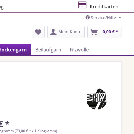
ng
Kreditkarten
Service/Hilfe
Mein Konto
0,00 € *
Sockengarn
Beilaufgarn
Filzwolle
€ *
logramm (73,00 € * / 1 Kilogramm)