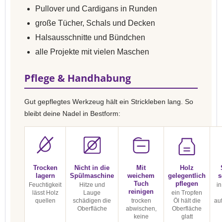
Pullover und Cardigans in Runden
große Tücher, Schals und Decken
Halsausschnitte und Bündchen
alle Projekte mit vielen Maschen
Pflege & Handhabung
Gut gepflegtes Werkzeug hält ein Strickleben lang. So
bleibt deine Nadel in Bestform:
Trocken
Nicht in die
Mit
Holz
lagern
Spülmaschine
weichem
gelegentlich
s
Tuch
pflegen
Feuchtigkeit
Hitze und
in
reinigen
lässt Holz
Lauge
ein Tropfen
quellen
schädigen die
trocken
Öl hält die
au
Oberfläche
abwischen,
Oberfläche
keine
glatt