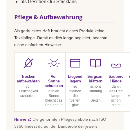
als Geschenk für Strickfans
Pflege & Aufbewahrung
Als gedrucktes Heft braucht dieses Produkt keine
Textilpflege. Damit es dich lange begleitet, beachte
diese einfachen Hinweise:
Trocken
Vor
Liegend
Sorgsam
Saubere
aufbewahren
Sonne
lagern
blättern
Hände
schuetzen
vor
so
schont
damit
Feuchtigkeit
direkte
bleiben
Bindung
das Heft
schuetzen
Sonne
die
und
lange
bleicht das
Seiten
Seiten
schön
Papier aus
glatt
bleibt
Hinweis:
Die genormten Pflegesymbole nach ISO
3758 findest du auf der Banderole der jeweils