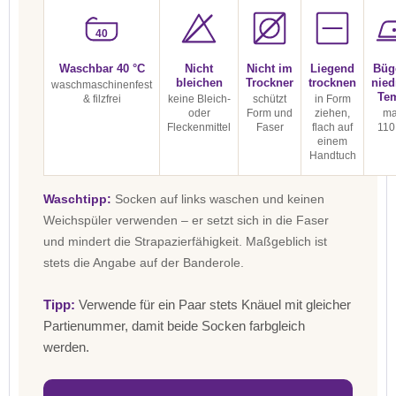
40
Waschbar 40 °C
Nicht
Nicht im
Liegend
Büg
bleichen
Trockner
trocknen
nied
waschmaschinenfest
Te
& filzfrei
keine Bleich-
schützt
in Form
oder
Form und
ziehen,
ma
Fleckenmittel
Faser
flach auf
110
einem
Handtuch
Waschtipp:
Socken auf links waschen und keinen
Weichspüler verwenden – er setzt sich in die Faser
und mindert die Strapazierfähigkeit. Maßgeblich ist
stets die Angabe auf der Banderole.
Tipp:
Verwende für ein Paar stets Knäuel mit gleicher
Partienummer, damit beide Socken farbgleich
werden.