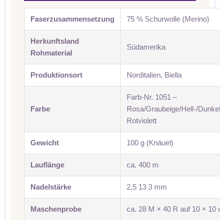
Faserzusammensetzung
75 % Schurwolle (Merino)
Herkunftsland
Südamerika
Rohmaterial
Produktionsort
Norditalien, Biella
Farb-Nr. 1051 –
Farbe
Rosa/Graubeige/Hell-/Dunkel
Rotviolett
Gewicht
100 g (Knäuel)
Lauflänge
ca. 400 m
Nadelstärke
2,5 13 3 mm
Maschenprobe
ca. 28 M × 40 R auf 10 × 10