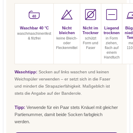
40
Waschbar 40 °C
Nicht
Nicht im
Liegend
Büg
bleichen
Trockner
trocknen
nied
waschmaschinenfest
Te
& filzfrei
keine Bleich-
schützt
in Form
oder
Form und
ziehen,
ma
Fleckenmittel
Faser
flach auf
110
einem
Handtuch
Waschtipp:
Socken auf links waschen und keinen
Weichspüler verwenden – er setzt sich in die Faser
und mindert die Strapazierfähigkeit. Maßgeblich ist
stets die Angabe auf der Banderole.
Tipp:
Verwende für ein Paar stets Knäuel mit gleicher
Partienummer, damit beide Socken farbgleich
werden.