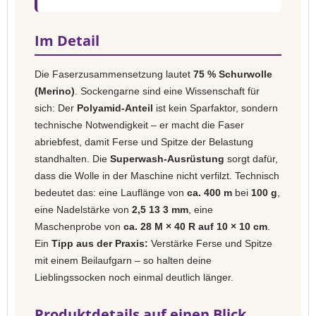
Im Detail
Die Faserzusammensetzung lautet
75 % Schurwolle
(Merino)
. Sockengarne sind eine Wissenschaft für
sich: Der
Polyamid-Anteil
ist kein Sparfaktor, sondern
technische Notwendigkeit – er macht die Faser
abriebfest, damit Ferse und Spitze der Belastung
standhalten. Die
Superwash-Ausrüstung
sorgt dafür,
dass die Wolle in der Maschine nicht verfilzt. Technisch
bedeutet das: eine Lauflänge von
ca. 400 m
bei
100 g
,
eine Nadelstärke von
2,5 13 3 mm
, eine
Maschenprobe von
ca. 28 M × 40 R auf 10 × 10 cm
.
Ein
Tipp aus der Praxis:
Verstärke Ferse und Spitze
mit einem Beilaufgarn – so halten deine
Lieblingssocken noch einmal deutlich länger.
Produktdetails auf einen Blick