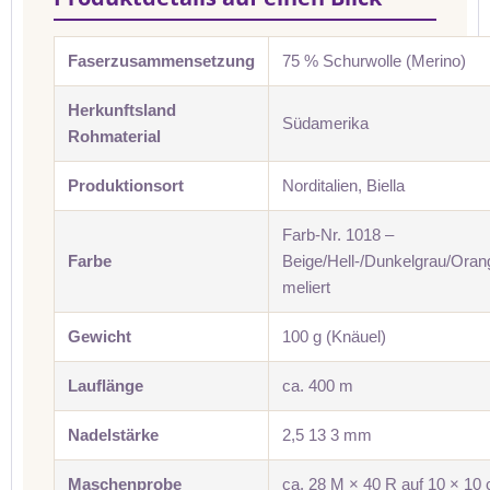
Faserzusammensetzung
75 % Schurwolle (Merino)
Herkunftsland
Südamerika
Rohmaterial
Produktionsort
Norditalien, Biella
Farb-Nr. 1018 –
Farbe
Beige/Hell-/Dunkelgrau/Ora
meliert
Gewicht
100 g (Knäuel)
Lauflänge
ca. 400 m
Nadelstärke
2,5 13 3 mm
Maschenprobe
ca. 28 M × 40 R auf 10 × 10