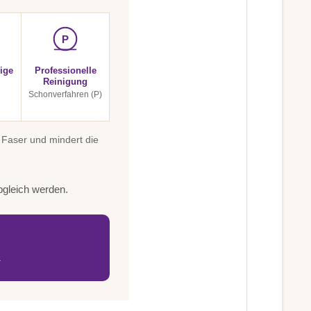
P
ige
Professionelle
Reinigung
C
Schonverfahren (P)
 Faser und mindert die
bgleich werden.
.