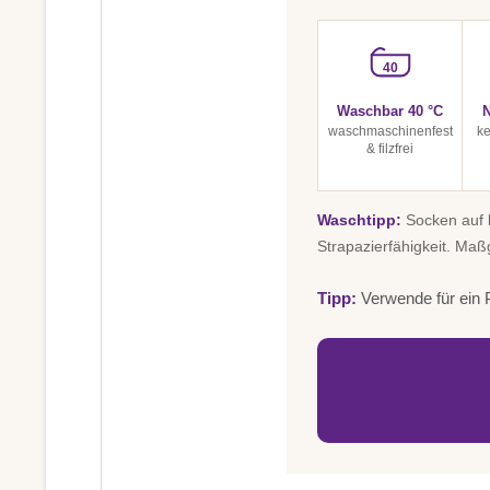
40
Waschbar 40 °C
N
waschmaschinenfest
ke
& filzfrei
Waschtipp:
Socken auf l
Strapazierfähigkeit. Maß
Tipp:
Verwende für ein P