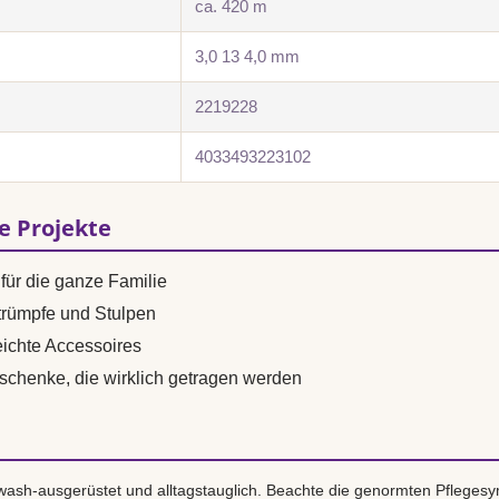
ca. 420 m
3,0 13 4,0 mm
2219228
4033493223102
se Projekte
für die ganze Familie
trümpfe und Stulpen
ichte Accessoires
eschenke, die wirklich getragen werden
ash-ausgerüstet und alltagstauglich. Beachte die genormten Pflegesy