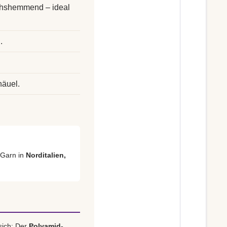
uchshemmend – ideal
.
.
näuel.
 Garn in
Norditalien,
sich: Der
Polyamid-