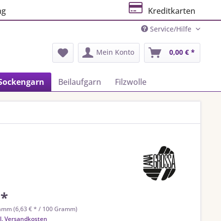
ng
Kreditkarten
Service/Hilfe
Mein Konto
0,00 € *
Sockengarn
Beilaufgarn
Filzwolle
 *
amm (6,63 € * / 100 Gramm)
l. Versandkosten