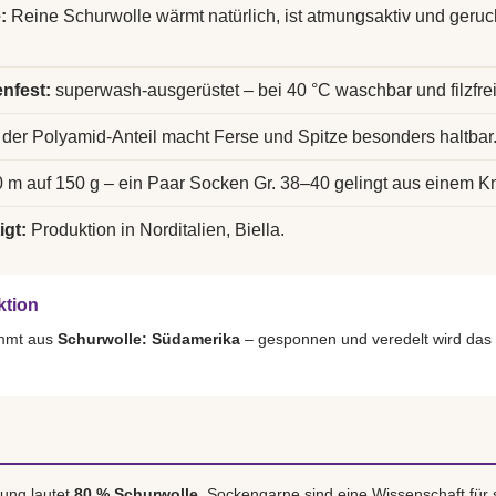
:
Reine Schurwolle wärmt natürlich, ist atmungsaktiv und ger
nfest:
superwash-ausgerüstet – bei 40 °C waschbar und filzfrei
der Polyamid-Anteil macht Ferse und Spitze besonders haltbar
 m auf 150 g – ein Paar Socken Gr. 38–40 gelingt aus einem K
igt:
Produktion in Norditalien, Biella.
ktion
ammt aus
Schurwolle: Südamerika
– gesponnen und veredelt wird das
ung lautet
80 % Schurwolle
. Sockengarne sind eine Wissenschaft für 