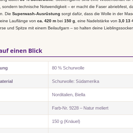
r, sondern technische Notwendigkeit – er macht die Faser abriebfest, d
en. Die
Superwash-Ausrüstung
sorgt dafür, dass die Wolle in der Masch
 eine Lauflänge von
ca. 420 m
bei
150 g
, eine Nadelstärke von
3,0 13
se und Spitze mit einem Beilaufgarn – so halten deine Lieblingssocke
auf einen Blick
zung
80 % Schurwolle
terial
Schurwolle: Südamerika
Norditalien, Biella
Farb-Nr. 9228 – Natur meliert
150 g (Knäuel)