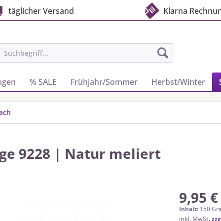
täglicher Versand
Klarna Rechnu
ngen
% SALE
Frühjahr/Sommer
Herbst/Winter
fach
ge 9228 | Natur meliert
9,95 €
Inhalt:
150 Gr
inkl. MwSt.
zzg