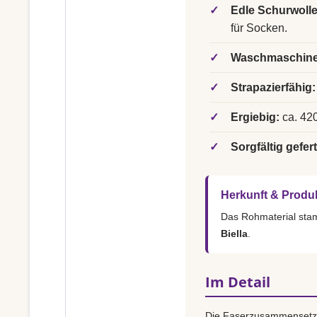
✓
Edle Schurwolle
für Socken.
✓
Waschmaschine
✓
Strapazierfähig:
✓
Ergiebig:
ca. 420
✓
Sorgfältig gefert
Herkunft & Produ
Das Rohmaterial st
Biella
.
Im Detail
Die Faserzusammensetz