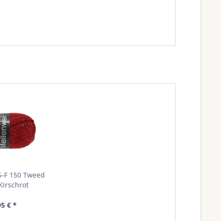
6-F 150 Tweed
Kirschrot
95 € *