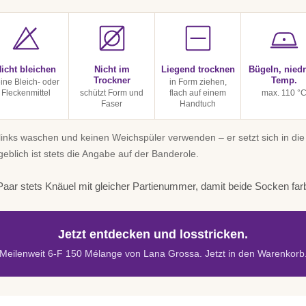
icht bleichen
Nicht im
Liegend trocknen
Bügeln, niedr
Trockner
Temp.
ine Bleich- oder
in Form ziehen,
Fleckenmittel
schützt Form und
flach auf einem
max. 110 °
Faser
Handtuch
inks waschen und keinen Weichspüler verwenden – er setzt sich in die
geblich ist stets die Angabe auf der Banderole.
aar stets Knäuel mit gleicher Partienummer, damit beide Socken far
Jetzt entdecken und losstricken.
Meilenweit 6-F 150 Mélange von Lana Grossa. Jetzt in den Warenkorb